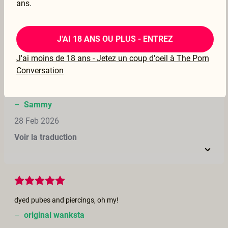
ans.
04 Mar 2026
Voir la traduction
J'AI 18 ANS OU PLUS - ENTREZ
J'ai moins de 18 ans - Jetez un coup d'oeil à The Porn
Conversation
I loved this so much! My favorite couple playing and having fun! I came so hard 🎀
–
Sammy
28 Feb 2026
Voir la traduction
dyed pubes and piercings, oh my!
–
original wanksta