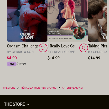
Orgasm Challenge
I Really Love_Cedric Playing with my Butt
BY CEDRIC & SOFI
BY I REALLY LOVE
BY CEDRIC & 
$4.99
$14.99
$14.99
-75%
$19.99
›
›
THESTORE
MÉNAGE À TROIS FILMS PORNO
AFTER BREAKFAST
THE STORE