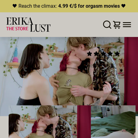
🖤 Reach the climax:
4.99 €/$ for orgasm movies
🖤
LISTE D'ENVIES
AJOUTER AU PANIER
PARTAGER
AFTER BREAKFAST
(10)
2026
•
00:15h
Réalisateur:
Bea Blue
Distribution:
Miss Flora
,
Cedric & Sofi
Studio:
Bea Blue
MÉNAGE À TROIS
BISEXUEL·LE·S
POLYAMOUR