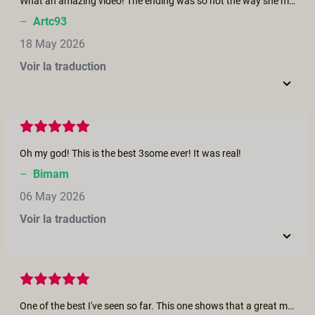
What an amazing video! The ending was so hot the way she made him cum!! Please more videos like this one
–
Artc93
18 May 2026
Voir la traduction
Oh my god! This is the best 3some ever! It was real!
–
Bimam
06 May 2026
Voir la traduction
One of the best I've seen so far. This one shows that a great movie doesn't need a plot. Their chemistry is so incredibly good that every second feels real. It's unforced, there's room for lots of laughter and they all respect each other to the fullest.