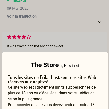
–
Imdakar
09 Mar 2026
Voir la traduction
It was sweet then hot and then sweet
–
thatisgrody
04 Mar 2026
Voir la traduction
Tous les sites de Erika Lust sont des sites Web
réservés aux adultes!
Ce site Web est strictement limité aux personnes de
plus de 18 ans ou d'âge légal dans votre juridiction,
selon la plus grande.
Wow, awesome. They are having a ton of fun. Enjoyed it!
Pour accéder au site vous devez avoir au moins 18
–
Grinch