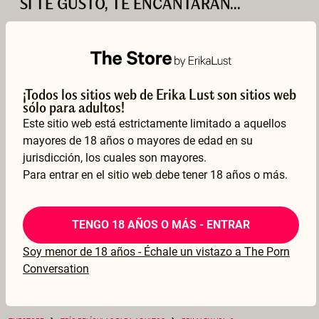
SI TE GUSTÓ, TE ENCANTARÁN...
¡Todos los sitios web de Erika Lust son sitios web
sólo para adultos!
Este sitio web está estrictamente limitado a aquellos
mayores de 18 años o mayores de edad en su
jurisdicción, los cuales son mayores.
Para entrar en el sitio web debe tener 18 años o más.
Primary Vol. 2
Primary Vol. 1
TENGO 18 AÑOS O MÁS - ENTRAR
BY CASEY CALVERT
BY CASEY CALVERT
BY VON FER
$29.99
$59.99
$29.99
Soy menor de 18 años - Échale un vistazo a The Porn
Conversation