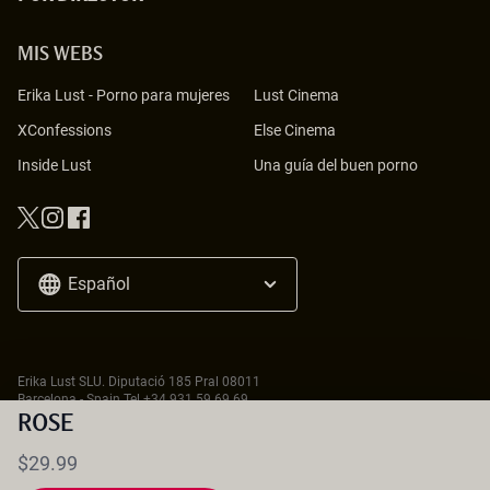
MIS WEBS
Erika Lust
-
Porno para mujeres
Lust Cinema
XConfessions
Else Cinema
Inside Lust
Una guía del buen porno
Español
Erika Lust SLU. Diputació 185 Pral 08011
Barcelona - Spain Tel
+34 931 59 69 69
18 U.S.C. 2257 Record-Keeping Requirements Compliance Statement
ROSE
$29.99