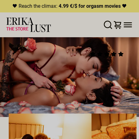
🖤 Reach the climax:
4.99 €/$ for orgasm movies
🖤
LISTA DE DESEOS
AÑADIR AL CARRITO
COMPARTIR
ROSE
(4)
2021
•
01:55h
Director:
Casey Calvert
Reparto:
Abigail Mac
,
Owen Gray
,
Kristen Scott
,
Zac
Kurtz
,
Ravyn Alexa
Productor:
Erika Lust Films
LÉSBICO
TRÍO
BISEXUALES