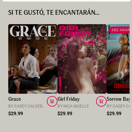
SI TE GUSTÓ, TE ENCANTARÁN...
XBIZ AWARD
Grace
Girl Friday
Sorrow Bay
BY CASEY CALVERT DIRECTOR
BY NICA NOELLE
BY CASEY CA
$29.99
$29.99
$29.99