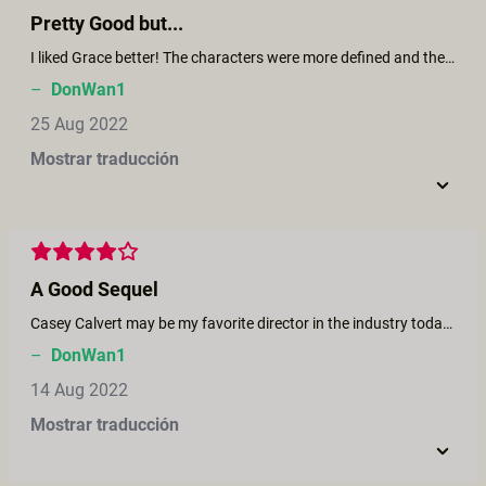
Pretty Good but...
I liked Grace better! The characters were more defined and the story more complete! Kristen Scott again shows why she's one of the best actresses in the business, but the two main characters unlikable and not as relatable as in Grace. I didn't understand why they wound up together! I thought Nadine had better chemistry with the guy!
–
DonWan1
25 Aug 2022
Mostrar traducción
A Good Sequel
Casey Calvert may be my favorite director in the industry today! The way she crafts a story with believable sex about people wanting love, but not quite sure how to get it! Another great performance by Kristen Scott, who i wish would return to acting !
–
DonWan1
14 Aug 2022
Mostrar traducción