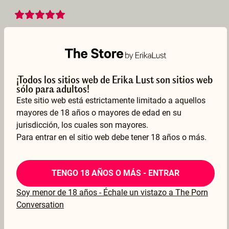
Stunning Performance
Owen Gray and Kristen Scott are doing it so well. But anyhow hard to decide which scene to watch first, any of them is incredible and picks you up on topics like threesome, female on female or couple(ish) sex.
–
MaxvD
09 Feb 2022
¡Todos los sitios web de Erika Lust son sitios web
sólo para adultos!
Mostrar traducción
Este sitio web está estrictamente limitado a aquellos
mayores de 18 años o mayores de edad en su
jurisdicción, los cuales son mayores.
Para entrar en el sitio web debe tener 18 años o más.
Boring bi stereotype
Boring, stereotypical movie made for a male audience. For men who fantasise about having a threesome with two women, who hardly can find pleasure without screaming for cock. Hardly for people who identify as bi.
–
Elisabeth
TENGO 18 AÑOS O MÁS - ENTRAR
29 May 2021
Soy menor de 18 años - Échale un vistazo a The Porn
Conversation
Mostrar traducción