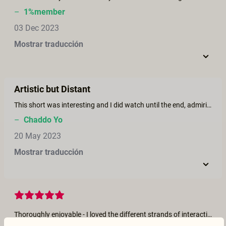
–
1%member
03 Dec 2023
Mostrar traducción
Artistic but Distant
This short was interesting and I did watch until the end, admiring the artistic qualities, but the overall distance-especially watching on a smart phone, didn’t inspire much erotic excitement.
–
Chaddo Yo
20 May 2023
Mostrar traducción
Thoroughly enjoyable - I loved the different strands of interaction happening all around! This rewards a number of re-watchings to follow actors and see all the things happening. Being prompted by sounds from the sides and behind was a great way to know where to turn. The resolution was a little low - but that could be an artifact of the Oculus Quest headset I'm using.