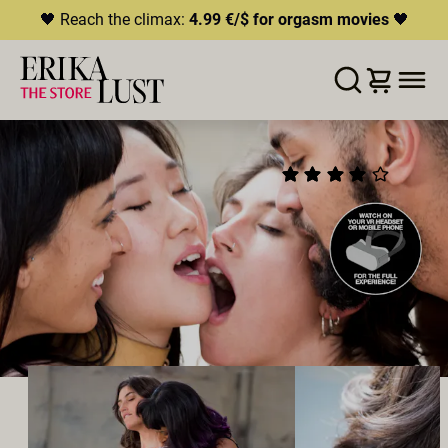
🖤 Reach the climax:
4.99 €/$ for orgasm movies
🖤
LISTA DE DESEOS
AÑADIR AL CARRITO
COMPARTIR
360 DEGREES OF LUST
(12)
2019
•
00:11h
Director:
Erika Lust
Reparto:
Mickey Mod
,
Julia Roca
,
Kali Sudhra
,
Katana
Productor:
Erika Lust Films
BISEXUALES
SEXO EN GRUPO