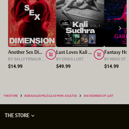
Another Sex Dimension
Lust Loves Kali Sudhra: Movie Compilation Vol.1
Fantasy Hot
BY SALLY FENAUX BARLEYCORN
BY ERIKA LUST
BY NIKKI ST.
$14.99
$49.99
$14.99
›
›
THESTORE
BISEXUALES PELÍCULAS PARA ADULTOS
360 DEGREES OF LUST
THE STORE