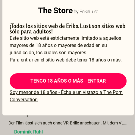
–
Kilroy
27 Dec 2022
Mostrar traducción
¡Todos los sitios web de Erika Lust son sitios web
sólo para adultos!
Este sitio web está estrictamente limitado a aquellos
mayores de 18 años o mayores de edad en su
jurisdicción, los cuales son mayores.
Sí, es sorprendente el manejo del lenguaje del cine en este ámbito sexual. Ya se ve la diferencia...
Para entrar en el sitio web debe tener 18 años o más.
–
Bruno Carbó
19 Dec 2022
TENGO 18 AÑOS O MÁS - ENTRAR
Mostrar traducción
Soy menor de 18 años - Échale un vistazo a The Porn
Conversation
Nette Spielerei mit der Technik
Der Film lässt sich auch ohne VR-Brille anschauen. Mit dem VLC Media Player kann man sich trotzdem umsehen. Sobald man näher heranzoomt nimmt die Bildqualität jedoch stark ab. Der Film ist also mehr für ein Betrachten aus der Ferne und für die Erfahrung mit der Technik geeignet.
–
Dominik Rühl