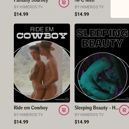
Fantasy Journey
NPC Men
BY HIMEROS TV
BY HIMEROS TV
$14.99
$14.99
Ride em Cowboy
Sleeping Beauty - Himeros TV
BY HIMEROS TV
BY HIMEROS TV
$14.99
$14.99