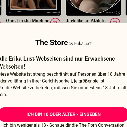
Ghost in the Machine
Jack like an Athlete
BY HIMEROS TV
BY HIMEROS TV
$14.99
$19.99
Alle Erika Lust Webseiten sind nur Erwachsene
Webseiten!
iese Website ist streng beschränkt auf Personen über 18 Jahre
der volljährig in Ihrer Gerichtsbarkeit, je größer sie ist.
m die Website zu betreten, müssen Sie mindestens 18 Jahre alt
ein.
ICH BIN 18 ODER ÄLTER - EINGEBEN
Ich bin weniger als 18 - Schaue dir die The Porn Conversation