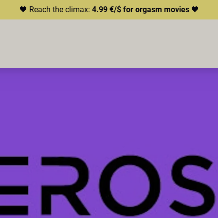
🖤 Reach the climax:
4.99 €/$ for orgasm movies
🖤