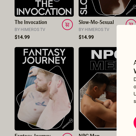
The Invocation
Slow-Mo-Sexual
BY HIMEROS TV
BY HIMEROS TV
$14.99
$14.99
D
o
U
s