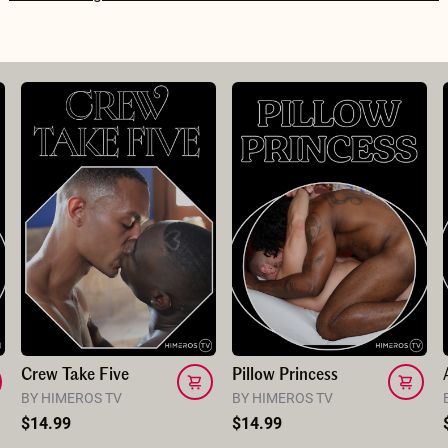
Gladiators
Queerly Ever After
BY HIMEROS TV
BY HIMEROS TV
$14.99
$49.99
Crew Take Five
Pillow Princess
BY HIMEROS TV
BY HIMEROS TV
$14.99
$14.99