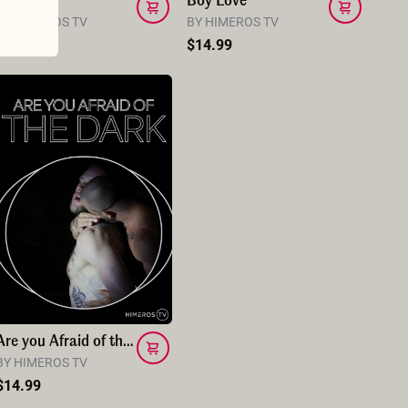
Hush
Boy Love
BY HIMEROS TV
BY HIMEROS TV
$14.99
$14.99
Are you Afraid of the Dark?
BY HIMEROS TV
$14.99