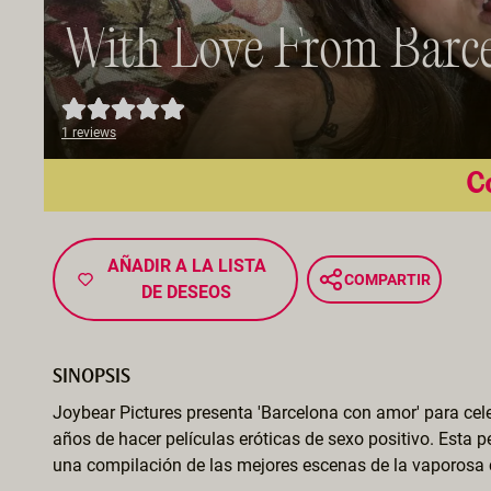
With Love From Barc
1 reviews
Co
AÑADIR A LA LISTA
COMPARTIR
DE DESEOS
SINOPSIS
Joybear Pictures presenta 'Barcelona con amor' para cel
años de hacer películas eróticas de sexo positivo. Esta pe
una compilación de las mejores escenas de la vaporosa c