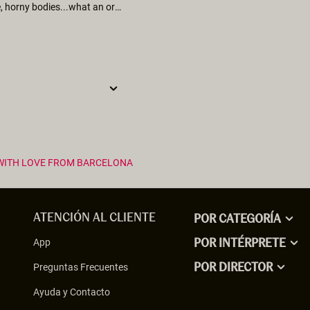
dear erika, what an awesome movie: much sun, wonderful people, horny bodies...what an orgasmic experience!!! satisfied greetings, michael
WITH LOVE FROM BARCELONA
ATENCIÓN AL CLIENTE
POR CATEGORÍA
App
POR INTÉRPRETE
Preguntas Frecuentes
POR DIRECTOR
Ayuda y Contacto