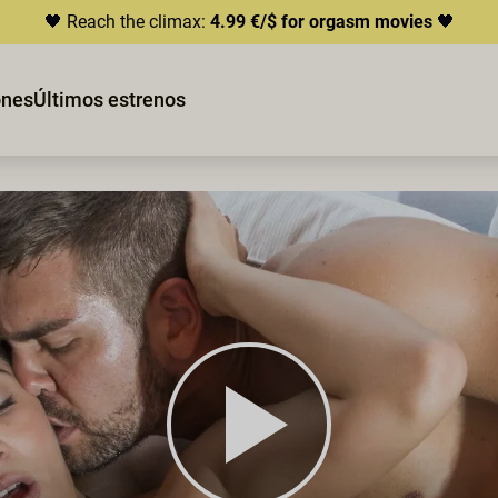
🖤 Reach the climax:
4.99 €/$ for orgasm movies
🖤
ones
Últimos estrenos