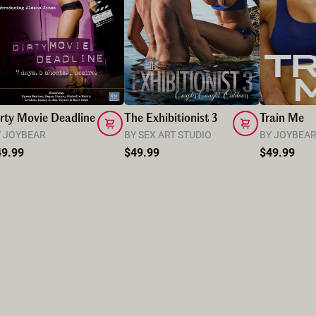
rty Movie Deadline
The Exhibitionist 3
Train Me
Y JOYBEAR
BY SEX ART STUDIO
BY JOYBEA
49.99
$49.99
$49.99