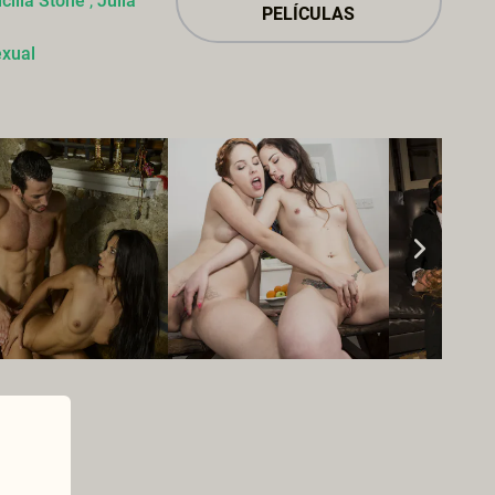
icilia Stone
,
Julia
PELÍCULAS
exual