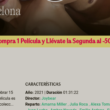
elona
mpra 1 Película y Llévate la Segunda al -
CARACTERÍSTICAS
ebrar 15
Año:
2021 |
Duración
01:31:22
lícula es
Director:
Joybear
olecc...
Reparto:
Amarna Miller
,
Julia Roca
,
Alexa Tom