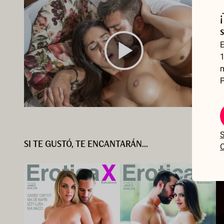
E
1
P
S
SI TE GUSTÓ, TE ENCANTARÁN...
C