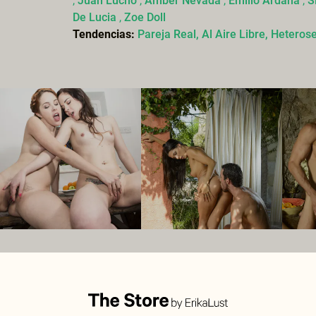
,
Juan Lucho
,
Amber Nevada
,
Emilio Ardana
,
S
De Lucia
,
Zoe Doll
Tendencias:
Pareja Real,
Al Aire Libre,
Heteros