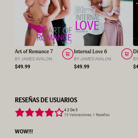
Art of Romance 7
Internal Love 6
Di
BY JAMES AVALON
BY JAMES AVALON
B
$49.99
$49.99
$
RESEÑAS DE USUARIOS
4.2 De 5
15 Valoraciones, 1 Reseñas
WOW!!!