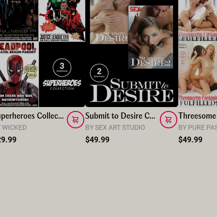
Superheroes Collection
Submit to Desire Collection
 WICKED
BY SEX ART STUDIO
BY PURE PA
29.99
$49.99
$49.99