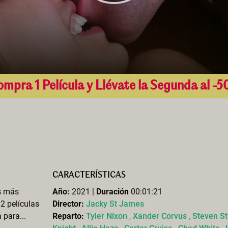
mpra 1 Película y Llévate la Segunda al -
CARACTERÍSTICAS
es más
Año:
2021 |
Duración
00:01:21
2 películas
Director:
Jacky St James
 para...
Reparto:
Tyler Nixon
,
Xander Corvus
,
Steven St