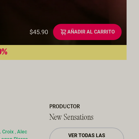
$45.90
AÑADIR AL CARRITO
50%
PRODUCTOR
New Sensations
. Croix
,
Alec
VER TODAS LAS