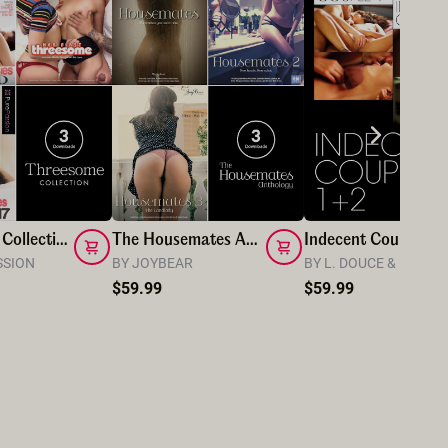
Threesome Collection
The Housemates Anthology
Indecent
SSION
BY JOYBEAR
BY L. D
$59.99
$59.99