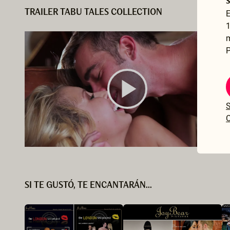
TRAILER TABU TALES COLLECTION
E
1
P
S
C
SI TE GUSTÓ, TE ENCANTARÁN...