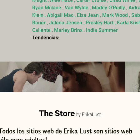
Knight
,
Allie Haze
,
Carter Cruise
,
Chad White
,
Ryan Mclane
,
Van Wylde​
,
Maddy O'Reilly
,
Aidr
Klein
,
Abigail Mac
,
Elsa Jean
,
Mark Wood
,
Sab
Bauer
,
Jelena Jensen
,
Presley Hart
,
Karla Kus
Caliente
,
Marley Brinx
,
India Summer
Tendencias:
¡Todos los sitios web de Erika Lust son sitios web