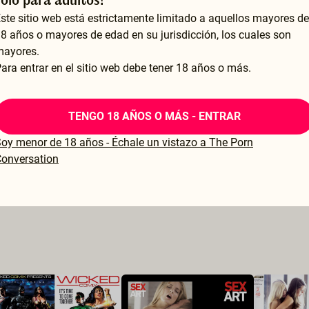
sólo para adultos!
ste sitio web está estrictamente limitado a aquellos mayores de
8 años o mayores de edad en su jurisdicción, los cuales son
mayores.
ara entrar en el sitio web debe tener 18 años o más.
TENGO 18 AÑOS O MÁS - ENTRAR
oy menor de 18 años - Échale un vistazo a The Porn
onversation