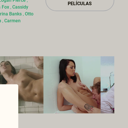
Logan Pierce
,
PELÍCULAS
a Fox
,
Cassidy
rina Banks
,
Otto
h
,
Carmen