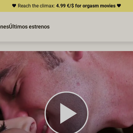
🖤 Reach the climax:
4.99 €/$ for orgasm movies
🖤
ones
Últimos estrenos