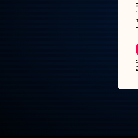
E
1
P
S
C