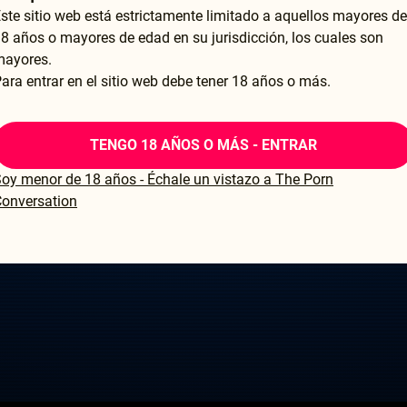
ste sitio web está estrictamente limitado a aquellos mayores de
ERROR
204
8 años o mayores de edad en su jurisdicción, los cuales son
mayores.
THIS CONTENT IS CURRENTLY UNAVAILABLE
ara entrar en el sitio web debe tener 18 años o más.
HLS.JS FATAL ERROR - NETWORK ERROR
TENGO 18 AÑOS O MÁS - ENTRAR
oy menor de 18 años - Échale un vistazo a The Porn
onversation