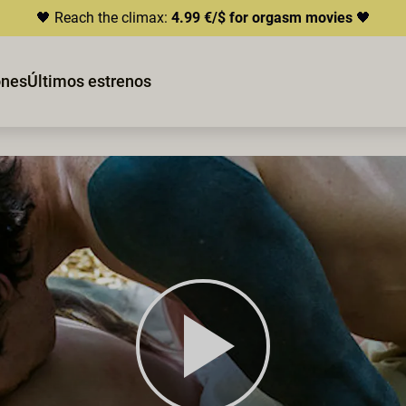
🖤 Reach the climax:
4.99 €/$ for orgasm movies
🖤
ones
Últimos estrenos