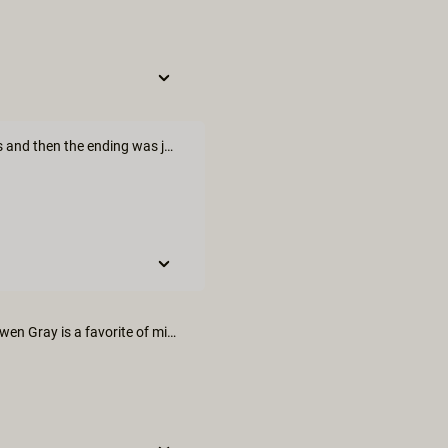
This was an incredible short! I loved the passion of the two actors and then the ending was just amazing.
yoooooo the end had me laughing soooo hard. But I loved this. Owen Gray is a favorite of mine.