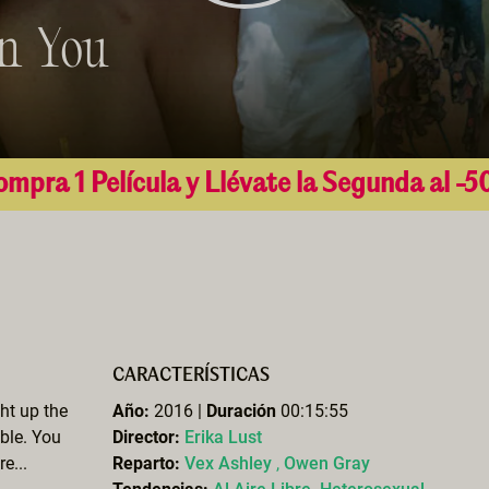
On You
mpra 1 Película y Llévate la Segunda al -
CARACTERÍSTICAS
ht up the
Año:
2016 |
Duración
00:15:55
ble. You
Director:
Erika Lust
e...
Reparto:
Vex Ashley
,
Owen Gray