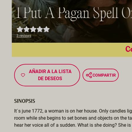
I Put A Pagan Spell 
3 reviews
Co
AÑADIR A LA LISTA
COMPARTIR
DE DESEOS
SINOPSIS
It´s june 1772, a woman is on her house. Only candles lig
room while she begins to set bones and objects on the ta
hear her voice all of a sudden. What is she doing? She is r