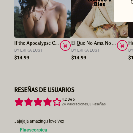
C
If the Apocalypse Comes, Fuck Me
El Que No Ama No Conoce a Dios
H
BY ERIKA LUST
BY ERIKA LUST
BY
$14.99
$14.99
$
RESEÑAS DE USUARIOS
4.2 De 5
24 Valoraciones, 3 Reseñas
Jajajaja amazing.I love Vex
–
Flaescorpica