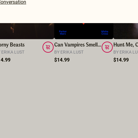
onversation
orny Beasts
Can Vampires Smell My Period?
 ERIKA LUST
BY ERIKA LUST
BY ERIKA L
14.99
$14.99
$14.99