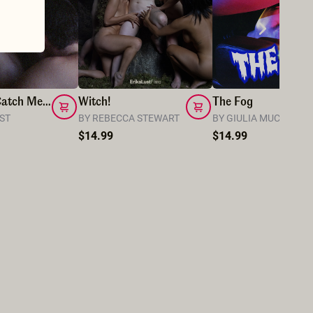
Hunt Me, Catch Me, Eat Me
Witch!
The Fog
UST
BY REBECCA STEWART
BY GIULIA MUCCI
$14.99
$14.99