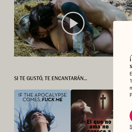
E
SI TE GUSTÓ, TE ENCANTARÁN...
1
P
S