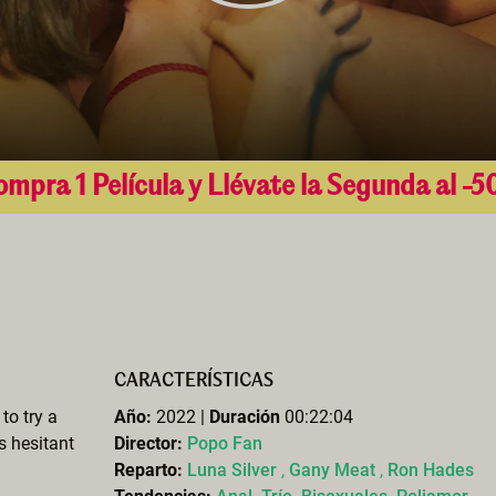
mpra 1 Película y Llévate la Segunda al -
CARACTERÍSTICAS
to try a
Año:
2022 |
Duración
00:22:04
is hesitant
Director:
Popo Fan
Reparto:
Luna Silver
,
Gany Meat
,
Ron Hades