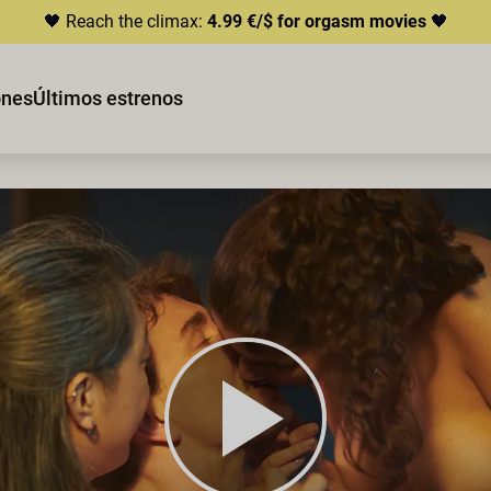
🖤 Reach the climax:
4.99 €/$ for orgasm movies
🖤
ones
Últimos estrenos