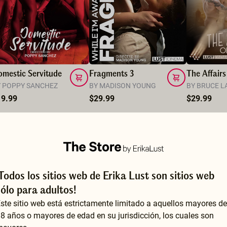
mestic Servitude
Fragments 3
The Affairs
Y POPPY SANCHEZ
BY MADISON YOUNG
BY BRUCE 
19.99
$29.99
$29.99
¡Todos los sitios web de Erika Lust son sitios web
sólo para adultos!
ste sitio web está estrictamente limitado a aquellos mayores de
8 años o mayores de edad en su jurisdicción, los cuales son
Film original et surprenant. Les hommes ne sont pas bodybuildés et leurs sexes peuvent ne peuvent être bandés pendant toute l a séance. Une certaine idée du lacher-prise et de la liberté de jouir différemment, chacun (homme et femme) à sa façon.