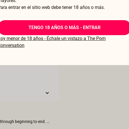
mayores.
ara entrar en el sitio web debe tener 18 años o más.
TENGO 18 AÑOS O MÁS - ENTRAR
oy menor de 18 años - Échale un vistazo a The Porn
onversation
Would like to see more movies that feature MMF or couples were everything is open to experience. The women can be the focus and while see is enjoying being penetrated by one guy the other guy is servicing her orally and also paying some attention to the guy.
H.O.T.! A stunning short. A cheeky, liberating story arc that plays through beginning to end. Wonderfully filmed, wonderfully scripted, beautifully performed! (Raise a hand those of you out there who wish for more of such content, celebrating sexual freedom and fluidity!)