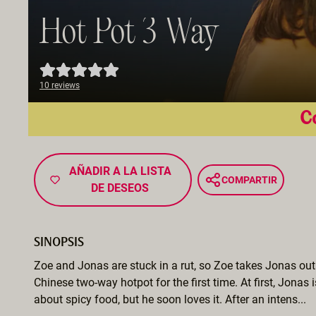
Hot Pot 3 Way
10 reviews
Co
AÑADIR A LA LISTA
COMPARTIR
DE DESEOS
SINOPSIS
Zoe and Jonas are stuck in a rut, so Zoe takes Jonas out 
Chinese two-way hotpot for the first time. At first, Jonas 
about spicy food, but he soon loves it. After an intens...