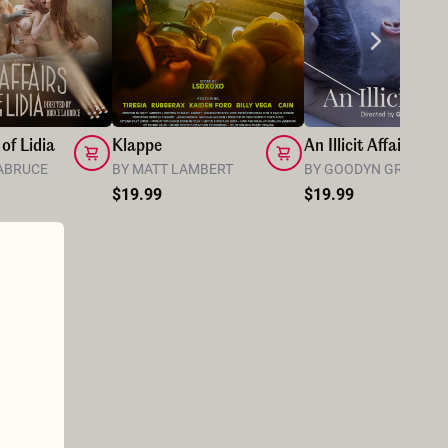
 of Lidia
Klappe
An Illicit Affair
LABRUCE
BY MATT LAMBERT
BY GOODYN GREEN
$19.99
$19.99