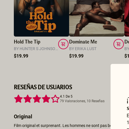
Hold The Tip
Dominate Me
Do
BY HUNTER S JOHNSON
BY ERIKA LUST
B
$19.99
$19.99
$
RESEÑAS DE USUARIOS
4.1 De 5
79 Valoraciones, 10 Reseñas
E
Original
1