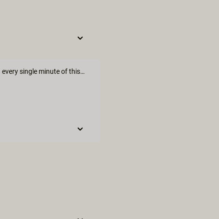
I will never look at a hotpot meal the same way again. What loved every single minute of this. The excitement of trying something new is always fun.....and in this case fun and sexy! I loved this so much!