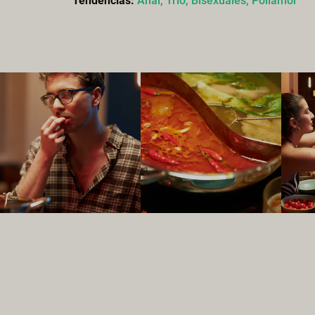
Tendencias:
Anal,
Trío,
Bisexuales,
Poliamor