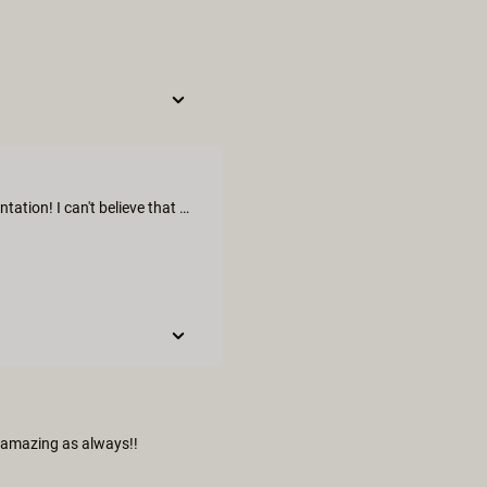
I'm speechless. If somebody wants to know, this is my sexual orientation! I can't believe that I found the best, most perfect xxx movie I ever saw. This is also the first thing I want to try for real one day. Wow.
s amazing as always!!