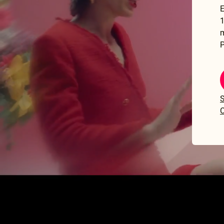
E
1
P
S
C