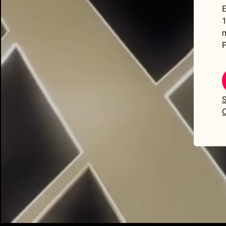
E
1
P
S
C