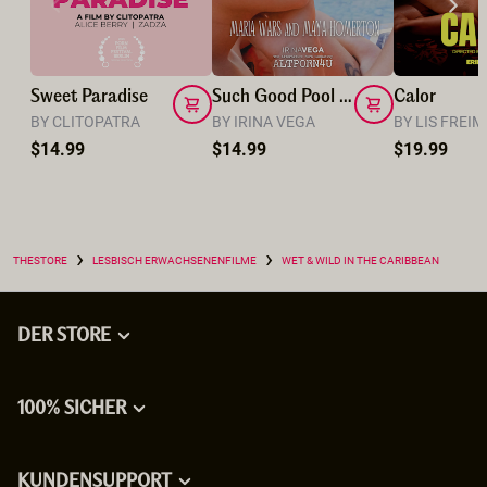
Sweet Paradise
Such Good Pool Day
Calor
BY CLITOPATRA
BY IRINA VEGA
BY LIS FREI
$14.99
$14.99
$19.99
›
›
THESTORE
LESBISCH ERWACHSENENFILME
WET & WILD IN THE CARIBBEAN
DER STORE
100% SICHER
KUNDENSUPPORT