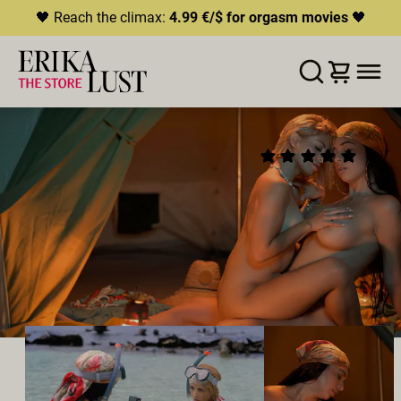
🖤 Reach the climax:
4.99 €/$ for orgasm movies
🖤
ERROR
204
THIS CONTENT IS CURRENTLY
WUNSCHLISTE
IN DEN WARENKORB LEGEN
TEILEN
UNAVAILABLE
WET & WILD IN THE
(3)
HLS.JS FATAL ERROR - NETWORK ERROR
CARIBBEAN
2025
•
00:18h
Direktor:
Lis Freimer
Besetzung:
Chanelle Blu
,
Dani Sunii
Produzent:
Erika Lust Films
LESBISCH
HOMEMADE
LUST ADVENTURES