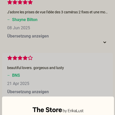
J'adore les prises de vue l'idée des 3 caméras 2 fixes et une mobile .. Les femmes sont en sueur j'adore aussi et j'aime le décor de la belle tent .. Bravo à ces 2 Femmes .. Bravo pour les prises de vu aussi dans l'eau à la mer !!
–
Shayne Bilton
08 Jun 2025
Übersetzung anzeigen
beautiful lovers. gorgeous and lusty
–
BNS
21 Apr 2025
Übersetzung anzeigen