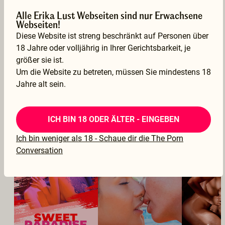
Alle Erika Lust Webseiten sind nur Erwachsene
I really love that u finally starting to go into fpov even through i really want to just say pov but pov is more commonly known for the males and is usually the only that pops up for now but anyway getting back on track I really love it since it helps me feel more in line with what I consider my true gender I also really love the location u took it at I always wanted to go to the Caribbean.
Webseiten!
–
Vampy
Diese Website ist streng beschränkt auf Personen über
23 Mar 2025
18 Jahre oder volljährig in Ihrer Gerichtsbarkeit, je
größer sie ist.
Übersetzung anzeigen
Um die Website zu betreten, müssen Sie mindestens 18
Jahre alt sein.
WENN DIR DAS GEFÄLLT, WIRST DU DIESE
ICH BIN 18 ODER ÄLTER - EINGEBEN
LIEBEN...
Ich bin weniger als 18 - Schaue dir die The Porn
Conversation