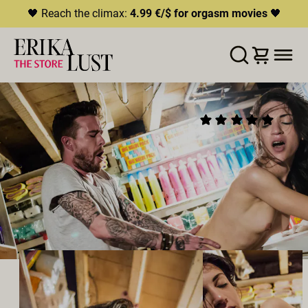
🖤 Reach the climax:
4.99 €/$ for orgasm movies
🖤
ERROR
204
THIS CONTENT IS CURRENTLY
WUNSCHLISTE
IN DEN WARENKORB LEGEN
TEILEN
UNAVAILABLE
SHE GROPED ME BY THE
(9)
HLS.JS FATAL ERROR - NETWORK ERROR
GROCERIES
2017
•
00:17h
Direktor:
Lidia Ravviso
Besetzung:
Luke Hotrod
,
Magena Yama
Produzent:
Erika Lust Films
ORALSEX
HETEROSEXUELL