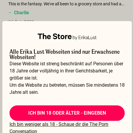
This is the fantasy. We've all been to a grocery store and had a happen hot encounter, whether something came of it, this xconfession brought the fantasy to life. Passionate and raw. Gracias.
–
Charlie
16 Feb 2021
Übersetzung anzeigen
Alle Erika Lust Webseiten sind nur Erwachsene
Webseiten!
Wow! One of the best movies on Xconfessions! When the passion is there and the chemistry is right, no expensive, flashy props are needed. A freezer in a storage room is enough. Bravo!
Diese Website ist streng beschränkt auf Personen über
–
rolan
18 Jahre oder volljährig in Ihrer Gerichtsbarkeit, je
15 Feb 2021
größer sie ist.
Um die Website zu betreten, müssen Sie mindestens 18
Übersetzung anzeigen
Jahre alt sein.
ICH BIN 18 ODER ÄLTER - EINGEBEN
Omg....I’m pretty sure I’m having pasta tonight!
–
gdog
Ich bin weniger als 18 - Schaue dir die The Porn
Conversation
02 Jun 2020