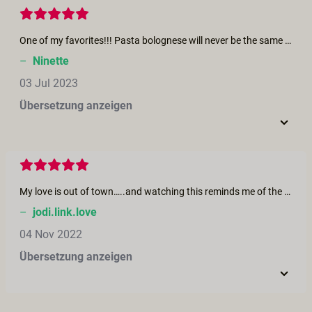
One of my favorites!!! Pasta bolognese will never be the same after watching this film
–
Ninette
03 Jul 2023
Übersetzung anzeigen
My love is out of town…..and watching this reminds me of the fun we have together in unusual places. This makes me miss him more and helped satiate my sexual appetite.
–
jodi.link.love
04 Nov 2022
Übersetzung anzeigen