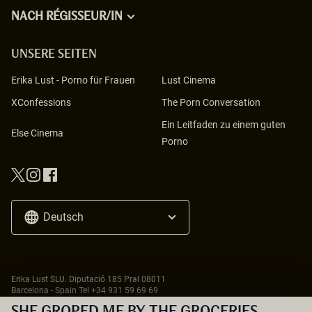
NACH RÉGISSEUR/IN
UNSERE SEITEN
Erika Lust
-
Porno für Frauen
Lust Cinema
XConfessions
The Porn Conversation
Ein Leitfaden zu einem guten
Else Cinema
Porno
Deutsch
Erika Lust SLU. Diputació 185 Pral 08011
Barcelona - Spain Tel
+34 931 59 69 69
18 U.S.C. 2257 Record-Keeping Requirements Compliance Statement