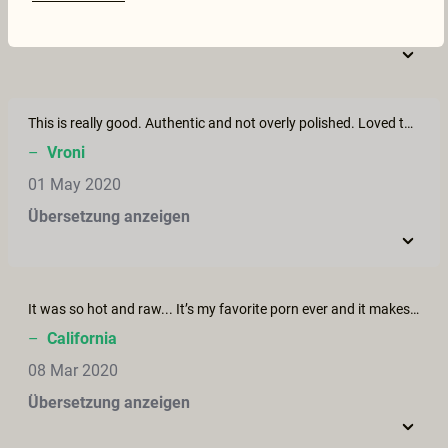
Übersetzung anzeigen
This is really good. Authentic and not overly polished. Loved that she wasn’t completely blank either..
–
Vroni
01 May 2020
Übersetzung anzeigen
It was so hot and raw... It’s my favorite porn ever and it makes me so horny. Thank You &lt;3
–
California
08 Mar 2020
Übersetzung anzeigen