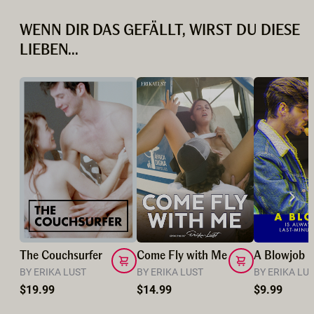
WENN DIR DAS GEFÄLLT, WIRST DU DIESE
LIEBEN...
The Couchsurfer
Come Fly with Me
BY ERIKA LUST
BY ERIKA LUST
BY ERIKA LU
$19.99
$14.99
$9.99