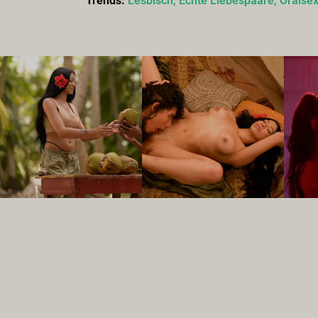
Trends:
Lesbisch,
Echte Liebespaare,
Oralse