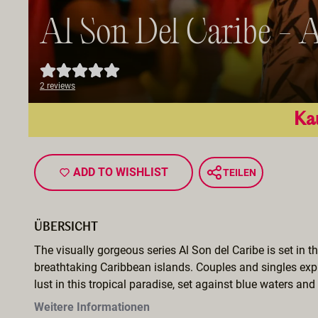
Al Son Del Caribe - A
2 reviews
Ka
ADD TO WISHLIST
TEILEN
ÜBERSICHT
The visually gorgeous series Al Son del Caribe is set in t
breathtaking Caribbean islands. Couples and singles exp
lust in this tropical paradise, set against blue waters and l
Weitere Informationen