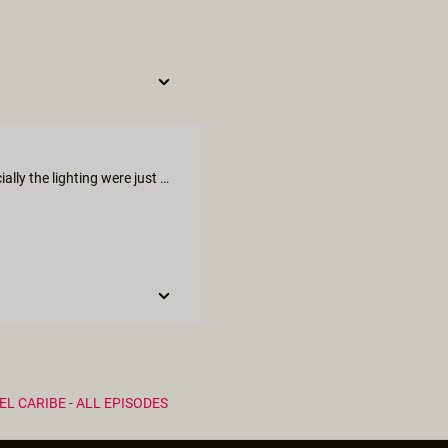
This four part collection is amazing! The production values, especially the lighting were just perfect. The performers all had chemistry, along with the locations, all making for a beautiful entire film!
EL CARIBE - ALL EPISODES