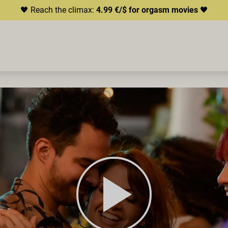
🖤 Reach the climax:
4.99 €/$ for orgasm movies
🖤