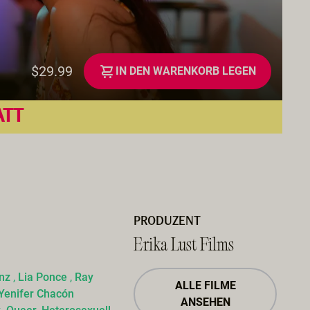
$29.99
IN DEN WARENKORB LEGEN
ATT
PRODUZENT
Erika Lust Films
nz
,
Lia Ponce
,
Ray
ALLE FILME
Yenifer Chacón
ANSEHEN