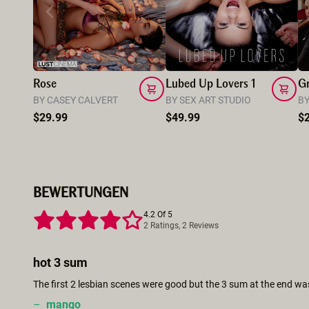
Rose
Lubed Up Lovers 1
G
BY CASEY CALVERT
BY SEX ART STUDIO
$29.99
$49.99
$
BEWERTUNGEN
4.2 Of 5
2 Ratings, 2 Reviews
hot 3 sum
The first 2 lesbian scenes were good but the 3 sum at the end was
–
mango