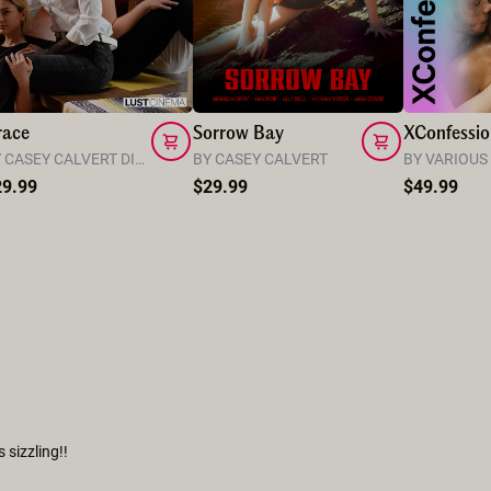
race
Sorrow Bay
XConfessio
BY CASEY CALVERT DIRECTOR
BY CASEY CALVERT
BY VARIOUS
29.99
$29.99
$49.99
 sizzling!!