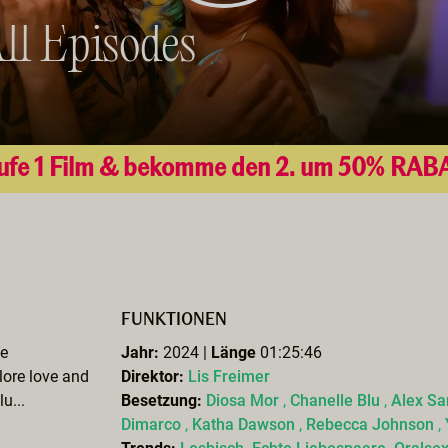
ll Episodes
ufe 1 Film & bekomme den 2. um 50% RAB
FUNKTIONEN
he
Jahr:
2024 |
Länge
01:25:46
lore love and
Direktor:
Lis Freimer
u...
Besetzung:
Diosa Mor
,
Chanelle Blu
,
Alex Sa
Dimarco
,
Katha Dawson
,
Rebecca Johnson
,