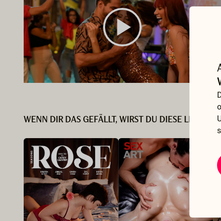
D
o
U
WENN DIR DAS GEFÄLLT, WIRST DU DIESE LIEBEN...
s