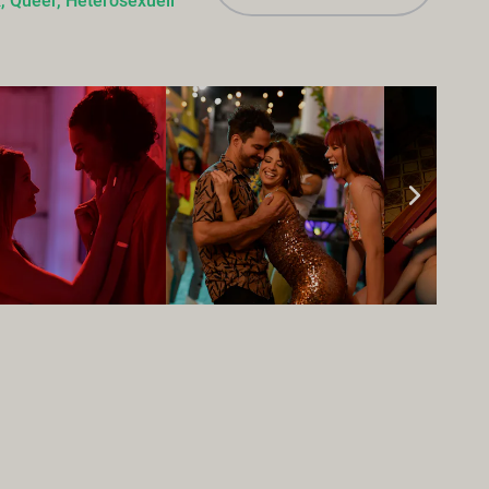
x,
Queer,
Heterosexuell